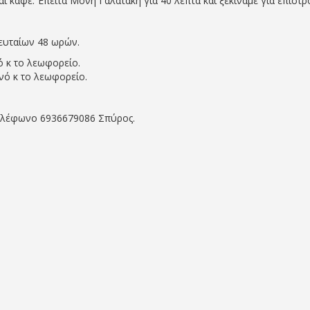
αι καφέ. Έπειτα Μόνη Γαλατάκη για 40 λεπτά και ξεκινάμε για επιστ
λευταίων 48 ωρών.
ό κ το λεωφορείο.
ινό κ το λεωφορείο.
 τηλέφωνο 6936679086 Σπύρος.