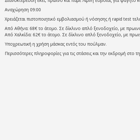
Διανυκτέρευση εκεί, πρωινό και πάμε Λίμνη Ευβοίας για φαγητό κ
Αναχώρηση 09:00
Χρειάζεται πιστοποιητικό εμβολιασμού ή νόσησης ή rapid test τε
Από Αθήνα: 68€ το άτομο. Σε δίκλινο απλό ξενοδοχείο, με πρωιν
Από Χαλκίδα: 62€ το άτομο. Σε δίκλινο απλό ξενοδοχείο, με πρω
Υποχρεωτική η χρήση μάσκας εντός του πούλμαν.
Περισσότερες πληροφορίες για τις στάσεις και την εκδρομή στο